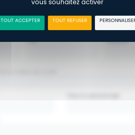
vous souhaitez activer
TOUT ACCEPTER
TOUT REFUSER